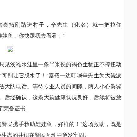
民警秦拓刚踏进村子，辛先生（化名）就一把拉住
娃娃鱼，你快跟我去看看！”
只见浅滩水洼里一条半米长的褐色生物正不停扭动
“可别让它脱水了！”秦拓一边叮嘱辛先生为大鲵泼
法大队电话。等待专业人员的间隙，两人小心翼翼
。后经确认，这条大鲵健康状况良好，后续将被放
了荣誉证书。
们警民携手救助娃娃鱼，好样的！”这场救助，既是
岭生态的共识在警民互动中愈发牢固。