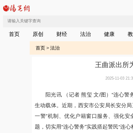
首页
原创
财经
法治
健康
教
首页
>
法治
王曲派出所
2025-11-03 21:3
阳光讯 （记者 熊玺 文/图）“连
生动载体。近期，西安市公安局长安分局王
一警”机制、优化户籍窗口服务、强化安
题，切实用“连心警务”实践搭起警民“连