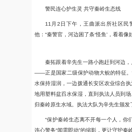
警民连心护生灵 共守秦岭生态线
11月2日下午，王曲派出所社区
他：“秦警官，河边困了条‘怪鱼’，看着像
秦拓跟着辛先生一路小跑赶到河边，
——正是国家二级保护动物大鲵的特征。
水保持湿润，一边拨通长安区农业综合执
地用塑料盆舀水保湿，直到执法人员到场
归秦岭原生水域。执法大队为辛先生颁发
“保护秦岭生态离不开每一个人，你
连心警务“闻需即动”的缩影，更让守护秦