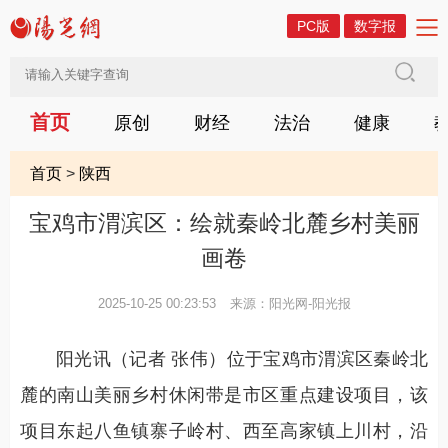
PC版
数字报
首页
原创
财经
法治
健康
首页
>
陕西
宝鸡市渭滨区：绘就秦岭北麓乡村美丽
画卷
2025-10-25 00:23:53
来源：阳光网-阳光报
阳光讯（记者 张伟）位于宝鸡市渭滨区秦岭北
麓的南山美丽乡村休闲带是市区重点建设项目，该
项目东起八鱼镇寨子岭村、西至高家镇上川村，沿