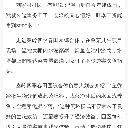
刘家村村民王有勤说：“伴山塘自今年建成后，
我就来这里务工了，既轻松又心情好，旺季工资能
拿到3000多！”
走进秦岭四季春田园综合体，在鱼菜共生项目
现场，温控大棚内水波粼粼，鲟鱼在池中游弋，水
培架上的根达菜青翠欲滴，吸引了不少游客买鱼摘
菜。
秦岭四季春田园综合体负责人刘云介绍：“鱼粪
经微生物分解成蔬菜肥料，蔬菜净化后的水回流养
鱼，全程零化肥农药。”这种闭环模式不仅带来了良
好的生态效益，还显著提升了经济效益。园区每年
吸引大量游客前来观光体验，带动了周边餐饮、住